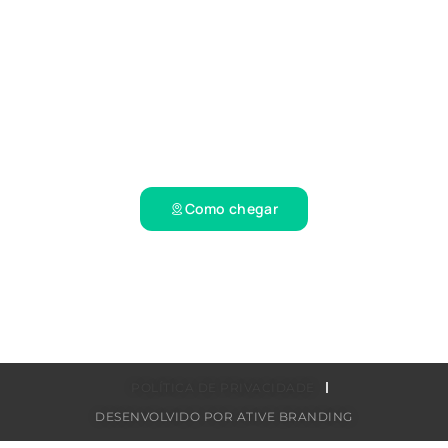
Atendimento: (11) 94539-6656
Endereço
R. Vito Pedro Dell’Antônia, 85
2. Andar – Vila Bocaina – Mauá
CEP: 09310-070
Como chegar
POLÍTICA DE PRIVACIDADE
DESENVOLVIDO POR ATIVE BRANDING